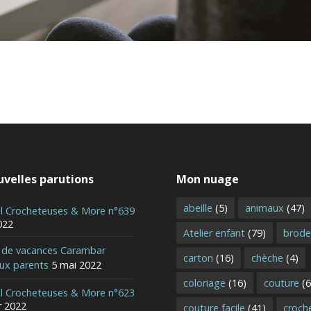
velles parutions
Mon nuage
abeille
(5)
animaux
(47)
al Crocheteuses & More n°639
022
Atelier enfant
(79)
brode
r de vacances Carambar
carton
(16)
chèche
(4)
aux parents
5 mai 2022
coloriage
(16)
couture
(6
al Crocheteuses & More n°623
r 2022
couture facile
(41)
croch