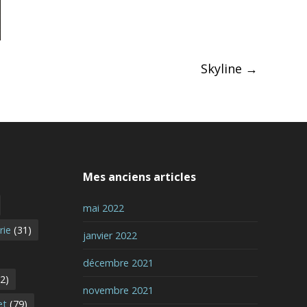
Skyline
→
Mes anciens articles
mai 2022
rie
(31)
janvier 2022
décembre 2021
2)
novembre 2021
et
(79)