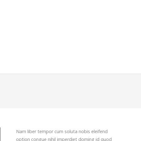
Nam liber tempor cum soluta nobis eleifend
option congue nihil imperdiet doming id quod