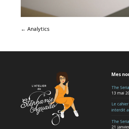
Post
←
Analytics
navigation
Mes nou
The Seri
13 mai 2
Le cahie
interdit 
The Seri
21 janvie