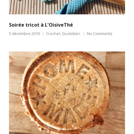
Soirée tricot à L’OisiveThé
5 décembre 2019
Crochet
,
Quotidien
No Comments