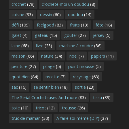
crochet
(79)
crochète-moi un doudou
(8)
cuisine
(33)
dessin
(60)
doudou
(14)
défi
(109)
feelgood
(83)
fruits
(13)
fête
(18)
galet
(4)
gateau
(15)
gouter
(27)
jersey
(5)
laine
(68)
livre
(23)
machine à coudre
(36)
maison
(66)
nature
(34)
noel
(7)
papiers
(11)
peinture
(27)
pliage
(5)
point mousse
(5)
quotidien
(84)
recette
(7)
recyclage
(63)
sac
(16)
se sentir bien
(18)
sortie
(23)
The Serial Crocheteuses And more
(83)
tissu
(39)
toile
(10)
tricot
(12)
trousse
(26)
truc de maman
(30)
À faire soi-même (DIY)
(37)