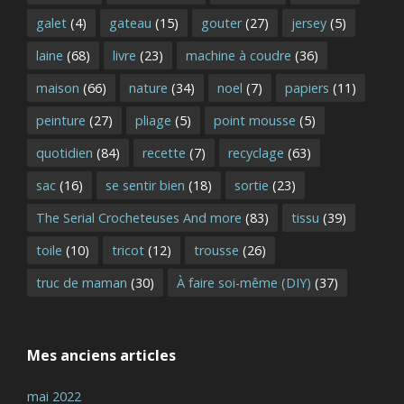
galet
(4)
gateau
(15)
gouter
(27)
jersey
(5)
laine
(68)
livre
(23)
machine à coudre
(36)
maison
(66)
nature
(34)
noel
(7)
papiers
(11)
peinture
(27)
pliage
(5)
point mousse
(5)
quotidien
(84)
recette
(7)
recyclage
(63)
sac
(16)
se sentir bien
(18)
sortie
(23)
The Serial Crocheteuses And more
(83)
tissu
(39)
toile
(10)
tricot
(12)
trousse
(26)
truc de maman
(30)
À faire soi-même (DIY)
(37)
Mes anciens articles
mai 2022