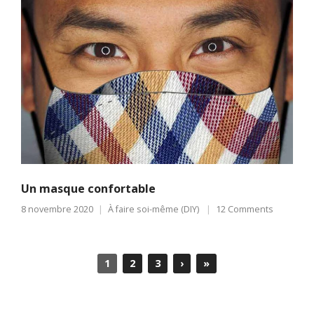
Un masque confortable
8 novembre 2020
À faire soi-même (DIY)
12 Comments
1
2
3
›
»