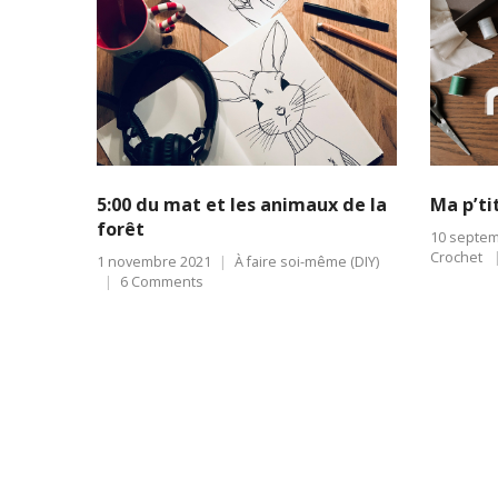
5:00 du mat et les animaux de la
Ma p’ti
forêt
10 septem
Crochet
1 novembre 2021
À faire soi-même (DIY)
6 Comments