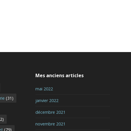
Mes anciens articles
mai 2022
rie
(31)
janvier 2022
décembre 2021
2)
novembre 2021
et
(79)