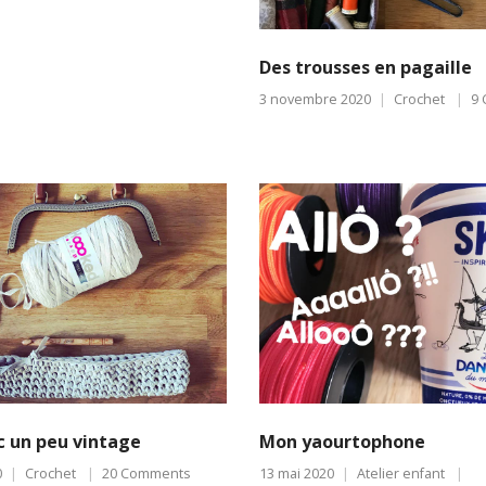
Des trousses en pagaille
3 novembre 2020
Crochet
9
 un peu vintage
Mon yaourtophone
0
Crochet
20 Comments
13 mai 2020
Atelier enfant