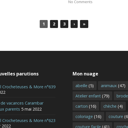
No Comments
1
2
3
›
»
velles parutions
Mon nuage
abeille
(5)
animaux
(47)
al Crocheteuses & More n°639
022
Atelier enfant
(79)
brode
r de vacances Carambar
carton
(16)
chèche
(4)
aux parents
5 mai 2022
coloriage
(16)
couture
(6
al Crocheteuses & More n°623
r 2022
couture facile
(41)
croch