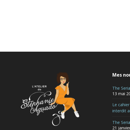
Mes nou
The Seri
13 mai 2
Le cahie
interdit 
The Seri
21 janvie