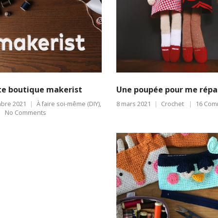
te boutique makerist
Une poupée pour me répa
bre 2021
À faire soi-même (DIY)
,
8 mars 2021
Crochet
16 Com
No Comments