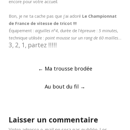
encore pour votre accueil.
Bon, je ne ta cache pas que j'ai adoré
Le Championnat
de France de vitesse de tricot !!!
Équipement :
aiguilles n°4
, durée de l'épreuve :
5 minutes
,
technique utilisée :
point mousse sur un rang de 60 mailles
…
3, 2, 1, partez !!!!!
Post
←
Ma trousse brodée
navigation
Au bout du fil
→
Laisser un commentaire
Votre adresse e-mail ne sera pas publiée.
Les