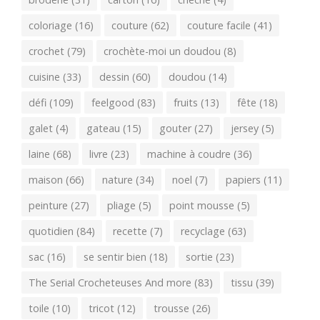
coloriage
(16)
couture
(62)
couture facile
(41)
crochet
(79)
crochète-moi un doudou
(8)
cuisine
(33)
dessin
(60)
doudou
(14)
défi
(109)
feelgood
(83)
fruits
(13)
fête
(18)
galet
(4)
gateau
(15)
gouter
(27)
jersey
(5)
laine
(68)
livre
(23)
machine à coudre
(36)
maison
(66)
nature
(34)
noel
(7)
papiers
(11)
peinture
(27)
pliage
(5)
point mousse
(5)
quotidien
(84)
recette
(7)
recyclage
(63)
sac
(16)
se sentir bien
(18)
sortie
(23)
The Serial Crocheteuses And more
(83)
tissu
(39)
toile
(10)
tricot
(12)
trousse
(26)