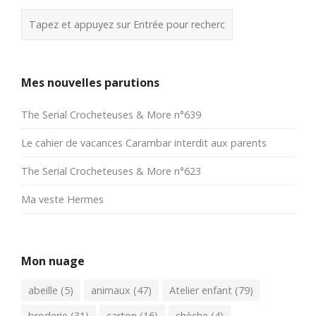
Mes nouvelles parutions
The Serial Crocheteuses & More n°639
Le cahier de vacances Carambar interdit aux parents
The Serial Crocheteuses & More n°623
Ma veste Hermes
Mon nuage
abeille
(5)
animaux
(47)
Atelier enfant
(79)
broderie
(31)
carton
(16)
chèche
(4)