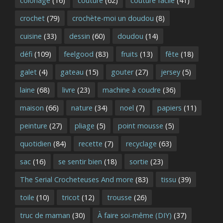
coloriage
(16)
couture
(62)
couture facile
(41)
crochet
(79)
crochète-moi un doudou
(8)
cuisine
(33)
dessin
(60)
doudou
(14)
défi
(109)
feelgood
(83)
fruits
(13)
fête
(18)
galet
(4)
gateau
(15)
gouter
(27)
jersey
(5)
laine
(68)
livre
(23)
machine à coudre
(36)
maison
(66)
nature
(34)
noel
(7)
papiers
(11)
peinture
(27)
pliage
(5)
point mousse
(5)
quotidien
(84)
recette
(7)
recyclage
(63)
sac
(16)
se sentir bien
(18)
sortie
(23)
The Serial Crocheteuses And more
(83)
tissu
(39)
toile
(10)
tricot
(12)
trousse
(26)
truc de maman
(30)
À faire soi-même (DIY)
(37)