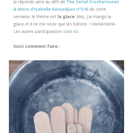
Je réponds ainsi au défi de
The Serial Crocheteuses
& More d'Isabelle Kessedjian n°530
de cette
semaine. le thème est
la glace
. Moi, j'ai mangé la
glace et il ne me reste que les bâtons ! HAHAHAHA.
Les autres participations sont
ici
.
Voici comment faire :