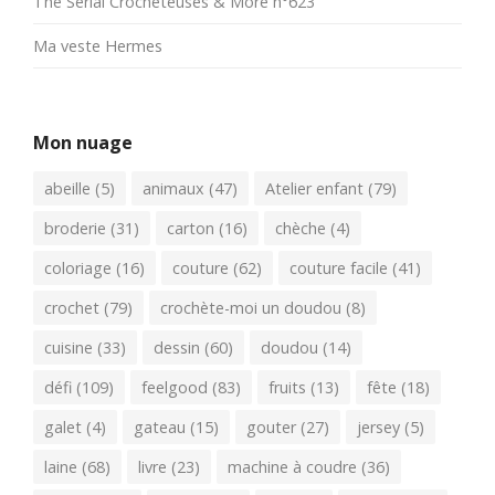
The Serial Crocheteuses & More n°623
Ma veste Hermes
Mon nuage
abeille
(5)
animaux
(47)
Atelier enfant
(79)
broderie
(31)
carton
(16)
chèche
(4)
coloriage
(16)
couture
(62)
couture facile
(41)
crochet
(79)
crochète-moi un doudou
(8)
cuisine
(33)
dessin
(60)
doudou
(14)
défi
(109)
feelgood
(83)
fruits
(13)
fête
(18)
galet
(4)
gateau
(15)
gouter
(27)
jersey
(5)
laine
(68)
livre
(23)
machine à coudre
(36)