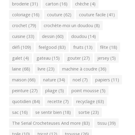
broderie
(31)
carton
(16)
chèche
(4)
coloriage
(16)
couture
(62)
couture facile
(41)
crochet
(79)
crochète-moi un doudou
(8)
cuisine
(33)
dessin
(60)
doudou
(14)
défi
(109)
feelgood
(83)
fruits
(13)
fête
(18)
galet
(4)
gateau
(15)
gouter
(27)
jersey
(5)
laine
(68)
livre
(23)
machine à coudre
(36)
maison
(66)
nature
(34)
noel
(7)
papiers
(11)
peinture
(27)
pliage
(5)
point mousse
(5)
quotidien
(84)
recette
(7)
recyclage
(63)
sac
(16)
se sentir bien
(18)
sortie
(23)
The Serial Crocheteuses And more
(83)
tissu
(39)
toile
(10)
tricot
(12)
trousse
(26)