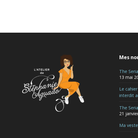
Mes nou
The Seri
13 mai 2
Le cahie
interdit 
The Seri
21 janvie
Ma vest