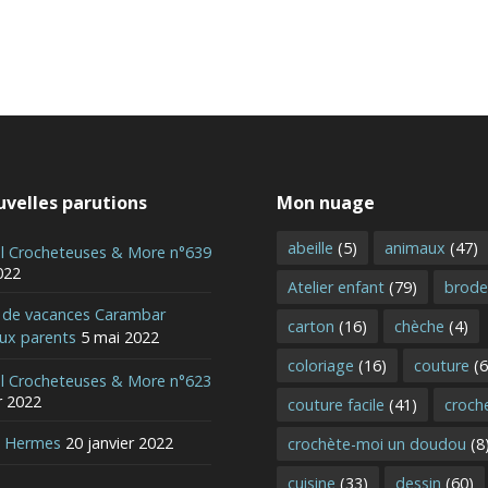
velles parutions
Mon nuage
abeille
(5)
animaux
(47)
al Crocheteuses & More n°639
022
Atelier enfant
(79)
brode
r de vacances Carambar
carton
(16)
chèche
(4)
aux parents
5 mai 2022
coloriage
(16)
couture
(6
al Crocheteuses & More n°623
r 2022
couture facile
(41)
croch
e Hermes
20 janvier 2022
crochète-moi un doudou
(8
cuisine
(33)
dessin
(60)