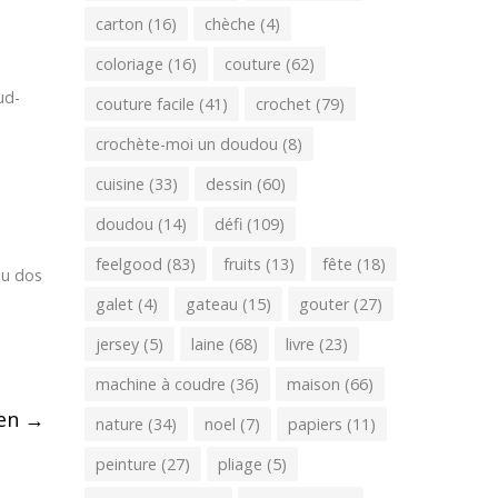
carton
(16)
chèche
(4)
coloriage
(16)
couture
(62)
ud-
couture facile
(41)
crochet
(79)
crochète-moi un doudou
(8)
cuisine
(33)
dessin
(60)
doudou
(14)
défi
(109)
feelgood
(83)
fruits
(13)
fête
(18)
 au dos
galet
(4)
gateau
(15)
gouter
(27)
jersey
(5)
laine
(68)
livre
(23)
machine à coudre
(36)
maison
(66)
een
→
nature
(34)
noel
(7)
papiers
(11)
peinture
(27)
pliage
(5)