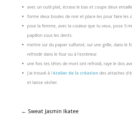
avec un outil plat, écrase le bas et coupe deux entaille
forme deux boules de noir et place-les pour faire les o
pour la femme, avec la couleur que tu veux, pose 5 mi
papillon sous les dents.
mettre sur du papier sulfurisé, sur une grille, dans le 
refroidir dans le four ou à l'extérieur.
une fois tes têtes de mort ont refroidi, raye le dos av
J'ai trouvé à
l'
Atelier de la création
des attaches d'épi
et laisse sécher.
Post
←
Sweat Jasmin Ikatee
navigation