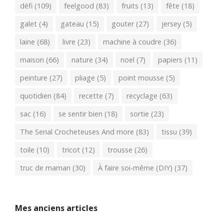
défi
(109)
feelgood
(83)
fruits
(13)
fête
(18)
galet
(4)
gateau
(15)
gouter
(27)
jersey
(5)
laine
(68)
livre
(23)
machine à coudre
(36)
maison
(66)
nature
(34)
noel
(7)
papiers
(11)
peinture
(27)
pliage
(5)
point mousse
(5)
quotidien
(84)
recette
(7)
recyclage
(63)
sac
(16)
se sentir bien
(18)
sortie
(23)
The Serial Crocheteuses And more
(83)
tissu
(39)
toile
(10)
tricot
(12)
trousse
(26)
truc de maman
(30)
À faire soi-même (DIY)
(37)
Mes anciens articles