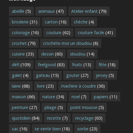
abeille
(5)
animaux
(47)
Atelier enfant
(79)
broderie
(31)
carton
(16)
chèche
(4)
coloriage
(16)
couture
(62)
couture facile
(41)
crochet
(79)
crochète-moi un doudou
(8)
cuisine
(33)
dessin
(60)
doudou
(14)
défi
(109)
feelgood
(83)
fruits
(13)
fête
(18)
galet
(4)
gateau
(15)
gouter
(27)
jersey
(5)
laine
(68)
livre
(23)
machine à coudre
(36)
maison
(66)
nature
(34)
noel
(7)
papiers
(11)
peinture
(27)
pliage
(5)
point mousse
(5)
quotidien
(84)
recette
(7)
recyclage
(63)
sac
(16)
se sentir bien
(18)
sortie
(23)