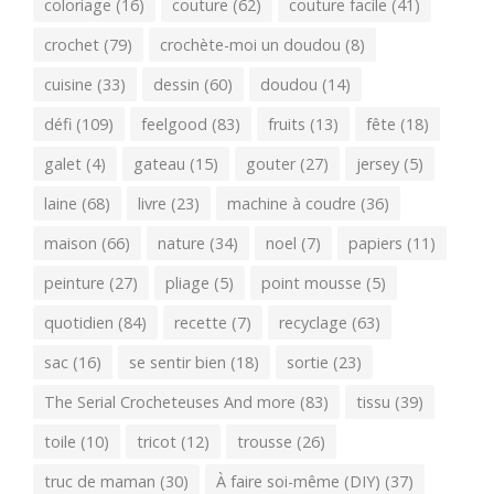
coloriage
(16)
couture
(62)
couture facile
(41)
crochet
(79)
crochète-moi un doudou
(8)
cuisine
(33)
dessin
(60)
doudou
(14)
défi
(109)
feelgood
(83)
fruits
(13)
fête
(18)
galet
(4)
gateau
(15)
gouter
(27)
jersey
(5)
laine
(68)
livre
(23)
machine à coudre
(36)
maison
(66)
nature
(34)
noel
(7)
papiers
(11)
peinture
(27)
pliage
(5)
point mousse
(5)
quotidien
(84)
recette
(7)
recyclage
(63)
sac
(16)
se sentir bien
(18)
sortie
(23)
The Serial Crocheteuses And more
(83)
tissu
(39)
toile
(10)
tricot
(12)
trousse
(26)
truc de maman
(30)
À faire soi-même (DIY)
(37)