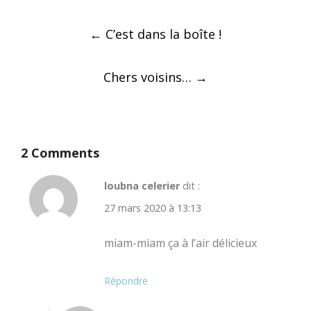
Post
←
C’est dans la boîte !
navigation
Chers voisins…
→
2 Comments
loubna celerier
dit :
27 mars 2020 à 13:13
miam-miam ça à l’air délicieux
Répondre