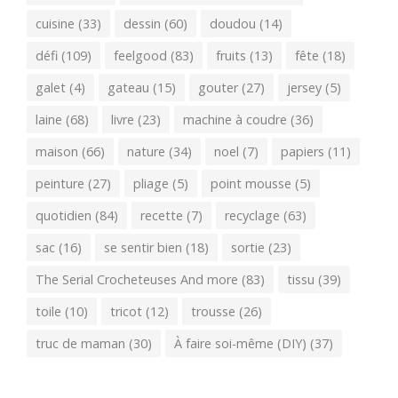
cuisine
(33)
dessin
(60)
doudou
(14)
défi
(109)
feelgood
(83)
fruits
(13)
fête
(18)
galet
(4)
gateau
(15)
gouter
(27)
jersey
(5)
laine
(68)
livre
(23)
machine à coudre
(36)
maison
(66)
nature
(34)
noel
(7)
papiers
(11)
peinture
(27)
pliage
(5)
point mousse
(5)
quotidien
(84)
recette
(7)
recyclage
(63)
sac
(16)
se sentir bien
(18)
sortie
(23)
The Serial Crocheteuses And more
(83)
tissu
(39)
toile
(10)
tricot
(12)
trousse
(26)
truc de maman
(30)
À faire soi-même (DIY)
(37)