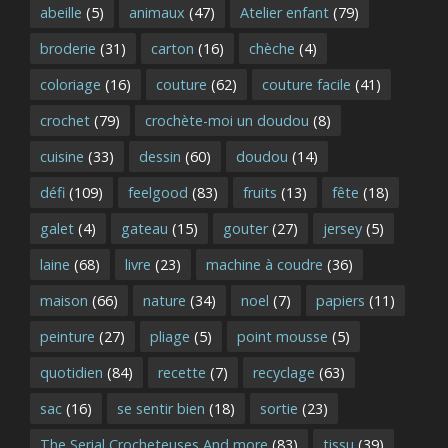
abeille
(5)
animaux
(47)
Atelier enfant
(79)
broderie
(31)
carton
(16)
chèche
(4)
coloriage
(16)
couture
(62)
couture facile
(41)
crochet
(79)
crochète-moi un doudou
(8)
cuisine
(33)
dessin
(60)
doudou
(14)
défi
(109)
feelgood
(83)
fruits
(13)
fête
(18)
galet
(4)
gateau
(15)
gouter
(27)
jersey
(5)
laine
(68)
livre
(23)
machine à coudre
(36)
maison
(66)
nature
(34)
noel
(7)
papiers
(11)
peinture
(27)
pliage
(5)
point mousse
(5)
quotidien
(84)
recette
(7)
recyclage
(63)
sac
(16)
se sentir bien
(18)
sortie
(23)
The Serial Crocheteuses And more
(83)
tissu
(39)