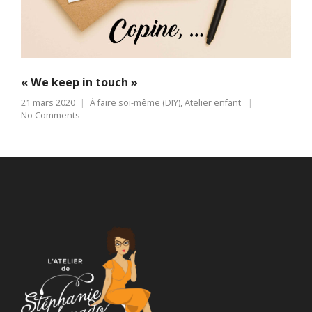
« We keep in touch »
21 mars 2020
À faire soi-même (DIY)
,
Atelier enfant
No Comments