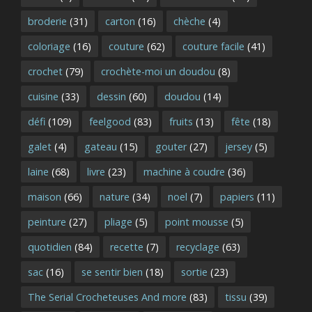
broderie
(31)
carton
(16)
chèche
(4)
coloriage
(16)
couture
(62)
couture facile
(41)
crochet
(79)
crochète-moi un doudou
(8)
cuisine
(33)
dessin
(60)
doudou
(14)
défi
(109)
feelgood
(83)
fruits
(13)
fête
(18)
galet
(4)
gateau
(15)
gouter
(27)
jersey
(5)
laine
(68)
livre
(23)
machine à coudre
(36)
maison
(66)
nature
(34)
noel
(7)
papiers
(11)
peinture
(27)
pliage
(5)
point mousse
(5)
quotidien
(84)
recette
(7)
recyclage
(63)
sac
(16)
se sentir bien
(18)
sortie
(23)
The Serial Crocheteuses And more
(83)
tissu
(39)