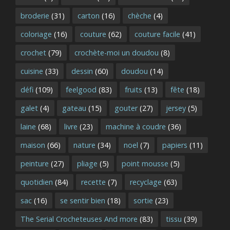
broderie
(31)
carton
(16)
chèche
(4)
coloriage
(16)
couture
(62)
couture facile
(41)
crochet
(79)
crochète-moi un doudou
(8)
cuisine
(33)
dessin
(60)
doudou
(14)
défi
(109)
feelgood
(83)
fruits
(13)
fête
(18)
galet
(4)
gateau
(15)
gouter
(27)
jersey
(5)
laine
(68)
livre
(23)
machine à coudre
(36)
maison
(66)
nature
(34)
noel
(7)
papiers
(11)
peinture
(27)
pliage
(5)
point mousse
(5)
quotidien
(84)
recette
(7)
recyclage
(63)
sac
(16)
se sentir bien
(18)
sortie
(23)
The Serial Crocheteuses And more
(83)
tissu
(39)