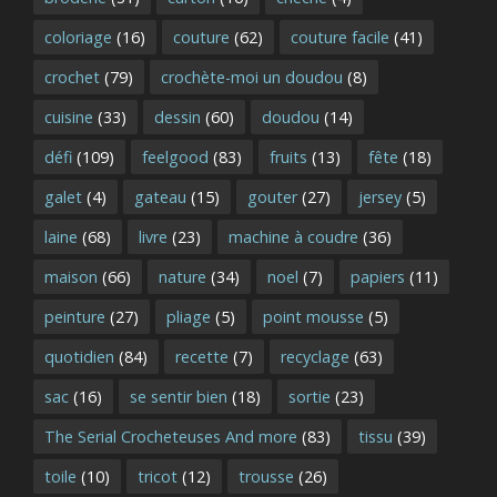
coloriage
(16)
couture
(62)
couture facile
(41)
crochet
(79)
crochète-moi un doudou
(8)
cuisine
(33)
dessin
(60)
doudou
(14)
défi
(109)
feelgood
(83)
fruits
(13)
fête
(18)
galet
(4)
gateau
(15)
gouter
(27)
jersey
(5)
laine
(68)
livre
(23)
machine à coudre
(36)
maison
(66)
nature
(34)
noel
(7)
papiers
(11)
peinture
(27)
pliage
(5)
point mousse
(5)
quotidien
(84)
recette
(7)
recyclage
(63)
sac
(16)
se sentir bien
(18)
sortie
(23)
The Serial Crocheteuses And more
(83)
tissu
(39)
toile
(10)
tricot
(12)
trousse
(26)