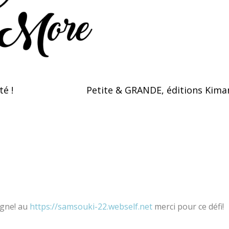
é !
Petite & GRANDE, éditions Kim
igne! au
https://samsouki-22.webself.net
merci pour ce défi!