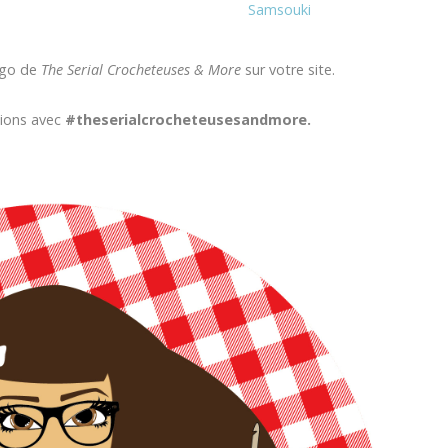
Samsouki
logo de
The Serial Crocheteuses & More
sur votre site.
tions avec
#theserialcrocheteusesandmore.