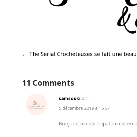
Post
←
The Serial Crocheteuses se fait une beaut
navigation
11 Comments
samsouki
dit :
5 décembre 2019 à 15:57
Bonjour, ma participation est en l