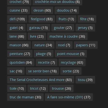
crochet
(79)
crochète-moi un doudou
(8)
cuisine
(33)
dessin
(60)
doudou
(14)
défi
(109)
feelgood
(83)
fruits
(13)
fête
(18)
galet
(4)
gateau
(15)
gouter
(27)
jersey
(5)
laine
(68)
livre
(23)
machine à coudre
(36)
maison
(66)
nature
(34)
noel
(7)
papiers
(11)
peinture
(27)
pliage
(5)
point mousse
(5)
quotidien
(84)
recette
(7)
recyclage
(63)
sac
(16)
se sentir bien
(18)
sortie
(23)
The Serial Crocheteuses And more
(83)
tissu
(39)
toile
(10)
tricot
(12)
trousse
(26)
truc de maman
(30)
À faire soi-même (DIY)
(37)